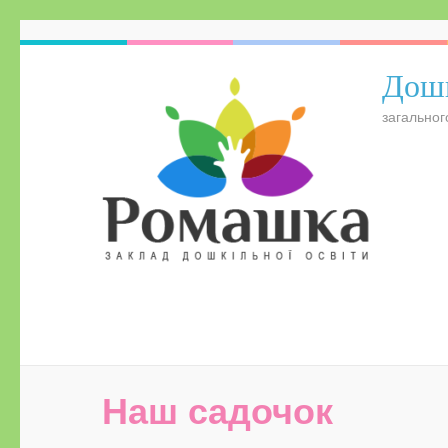
Дошк
загальног
Наш садочок