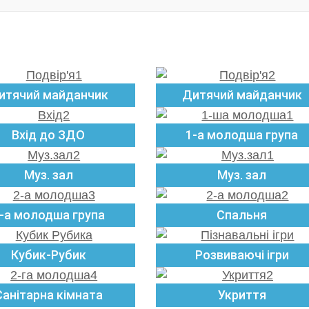
итячий майданчик
Дитячий майданчик
Вхід до ЗДО
1-а молодша група
Муз. зал
Муз. зал
-а молодша група
Спальня
Кубик-Рубик
Розвиваючі ігри
Санітарна кімната
Укриття