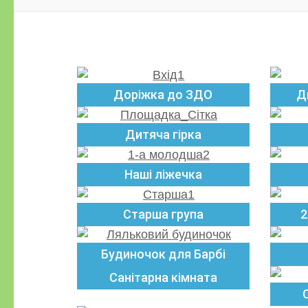
Доріжка до ЗДО
Д
Дитяча гірка
Наші ліжечка
Старша група
2
Будиночок для Барбі
Санітарна кімната