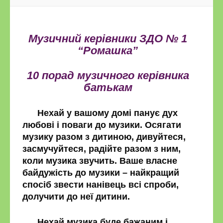
Музичний керівники ЗДО № 1
“Ромашка”
10 порад музичного керівника
батькам
Нехай у вашому домі панує дух
любові і поваги до музики. Осягати
музику разом з дитиною, дивуйтеся,
засмучуйтеся, радійте разом з ним,
коли музика звучить. Ваше власне
байдужість до музики – найкращий
спосіб звести нанівець всі спроби,
долучити до неї дитини.
Нехай музика буде бажаним і