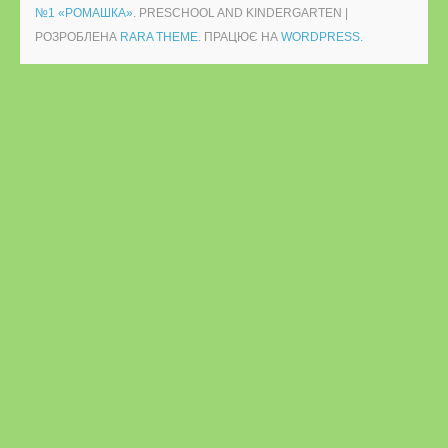
№1 «РОМАШКА»
. PRESCHOOL AND KINDERGARTEN |
РОЗРОБЛЕНА
RARA THEME
. ПРАЦЮЄ НА
WORDPRESS.