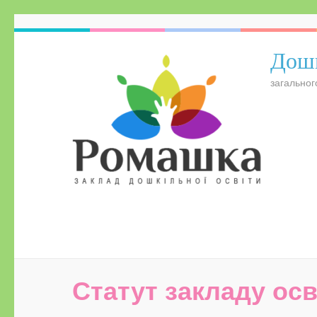
Дошк
загальног
Статут закладу осв